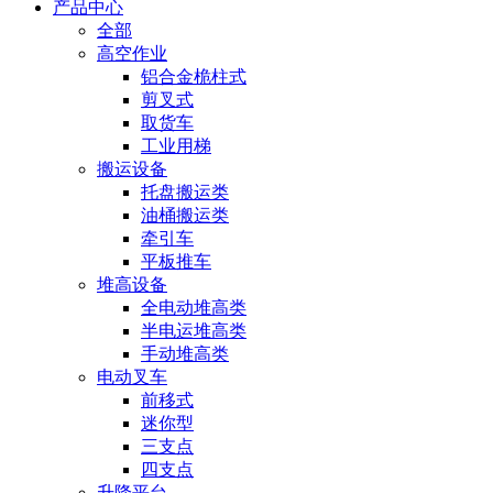
产品中心
全部
高空作业
铝合金桅柱式
剪叉式
取货车
工业用梯
搬运设备
托盘搬运类
油桶搬运类
牵引车
平板推车
堆高设备
全电动堆高类
半电运堆高类
手动堆高类
电动叉车
前移式
迷你型
三支点
四支点
升降平台