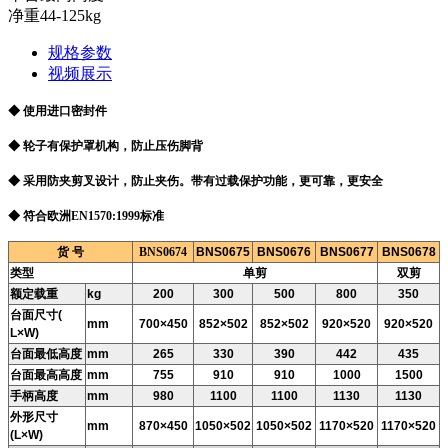
净重44-125kg
规格参数
视频展示
◆ 使用进口密封件
◆ 轮子有保护罩机构，防止压伤脚背
◆ 采用防夹剪叉设计，防止夹伤。带有过载保护功能，更可靠，更安全
◆ 符合欧洲EN1570:1999标准
货 号
BNS0674
BNS0675
BNS0676
BNS0677
BNS0678
类型
单剪
双剪
额定载重
kg
200
300
500
800
350
台面尺寸(
mm
700×450
852×502
852×502
920×520
920×520
L×W)
台面最低高度
mm
265
330
390
442
435
台面最高高度
mm
755
910
910
1000
1500
手柄高度
mm
980
1100
1100
1130
1130
外形尺寸
mm
870×450
1050×502
1050×502
1170×520
1170×520
(L×W)