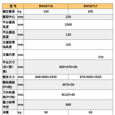
货 号
BNS0716
BNS0717
额定载荷
kg
100
200
载荷中心
mm
235
平台最高
mm
1500
高度
平台最低
mm
130
高度
支腿面离
mm
110
地高度
支腿内宽
mm
370
平台尺寸
(长×宽×
mm
600×470×20
厚)
整体大小
mm
840×600×1830
870×600×1920
载轮规格
mm
Φ75×30
(PU轮)
万向轮规
mm
Φ125×40
格(PU轮)
最小转弯
mm
900
半径
净重
kg
50
60