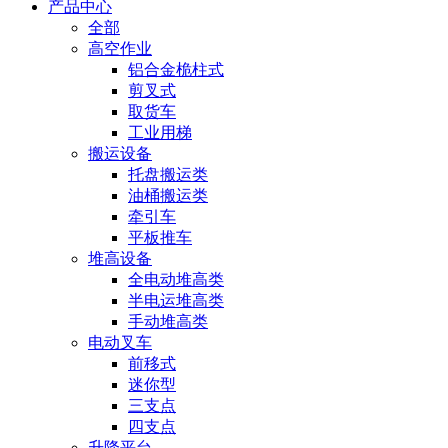
产品中心
全部
高空作业
铝合金桅柱式
剪叉式
取货车
工业用梯
搬运设备
托盘搬运类
油桶搬运类
牵引车
平板推车
堆高设备
全电动堆高类
半电运堆高类
手动堆高类
电动叉车
前移式
迷你型
三支点
四支点
升降平台