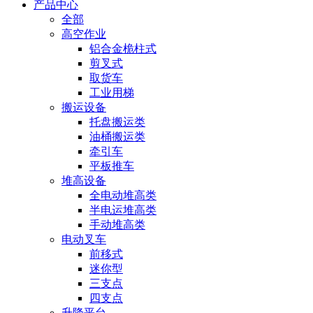
产品中心
全部
高空作业
铝合金桅柱式
剪叉式
取货车
工业用梯
搬运设备
托盘搬运类
油桶搬运类
牵引车
平板推车
堆高设备
全电动堆高类
半电运堆高类
手动堆高类
电动叉车
前移式
迷你型
三支点
四支点
升降平台