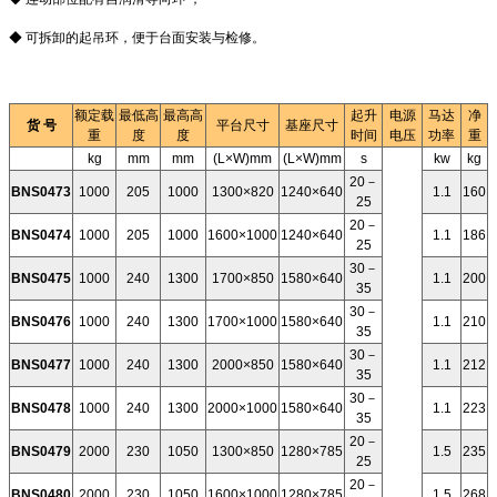
◆ 可拆卸的起吊环，便于台面安装与检修。
额定载
最低高
最高高
起升
电源
马达
净
货 号
平台尺寸
基座尺寸
重
度
度
时间
电压
功率
重
kg
mm
mm
(L×W)mm
(L×W)mm
s
kw
kg
20－
BNS0473
1000
205
1000
1300×820
1240×640
1.1
160
25
20－
BNS0474
1000
205
1000
1600×1000
1240×640
1.1
186
25
30－
BNS0475
1000
240
1300
1700×850
1580×640
1.1
200
35
30－
BNS0476
1000
240
1300
1700×1000
1580×640
1.1
210
35
30－
BNS0477
1000
240
1300
2000×850
1580×640
1.1
212
35
30－
BNS0478
1000
240
1300
2000×1000
1580×640
1.1
223
35
20－
BNS0479
2000
230
1050
1300×850
1280×785
1.5
235
25
20－
BNS0480
2000
230
1050
1600×1000
1280×785
1.5
268