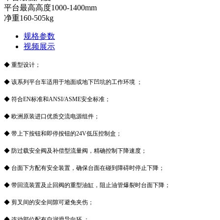
平台最高高度1000-1400mm
净重160-505kg
规格参数
视频展示
◆ 重型设计；
◆ 该系列平台车适用于地面或地下凹坑的工作环境 ；
◆ 符合EN标准和ANSI/ASME安全标准；
◆ 欧洲原装进口优质交流电源组件；
◆ 带上下按钮和即停按钮的24V低压控制盒；
◆ 防过载安全阀及补偿型流量阀，精确控制下降速度；
◆ 台面下方配有安全装置，确保台面在碰到障碍时停止下降；
◆ 带回流装置及止回阀的重型油缸，阻止油管爆裂时台面下降；
◆ 剪叉间的安全间隙可避免夹伤；
◆ 连动部位配有自润滑导向环 ；